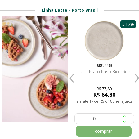
Linha Latte - Porto Brasil
15%
17%
REF: 4478
REF: 4488
Latte Prato Fundo Linhas 22,5cm
Latte Prato Raso Bio 29cm
830ml
R$ 43,20
R$ 77,80
R$ 36,80
R$ 64,80
em até 1x de R$ 36,80 sem juros
em até 1x de R$ 64,80 sem juros
comprar
comprar