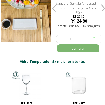
Sapporo Travessa Retangular c/
Sapporo Garrafa Amassadinha
div. p/ Shoyu Verde Pistache
para Shoyu paçoca Creme
19,5x9,5
180ml
R$ 26,80
R$ 28,80
R$ 24,80
em até 1x de R$ 28,80 sem juros
em até 1x de R$ 24,80 sem juros
comprar
comprar
Vidro Temperado - 5x mais resistente.
REF: 4072
REF: 4897