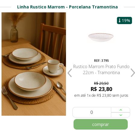
Linha Rustico Marrom - Porcelana Tramontina
19%
REF: 3794
REF: 3795
Rustico Marrom Prato
Rustico Marrom Prato Fundo
Sobremesa 21cm - Tramontina
22cm - Tramontina
R$ 29,50
R$ 19,80
R$ 23,80
em até 1x de R$ 19,80 sem juros
em até 1x de R$ 23,80 sem juros
comprar
comprar