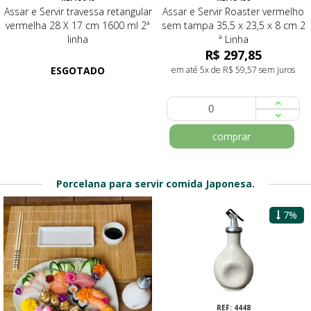
Assar e Servir travessa retangular
Assar e Servir Roaster vermelho
vermelha 28 X 17 cm 1600 ml 2ª
sem tampa 35,5 x 23,5 x 8 cm 2
linha
ª Linha
R$ 297,85
ESGOTADO
em até 5x de R$ 59,57 sem juros
comprar
Porcelana para servir comida Japonesa.
7%
REF: 4621
REF: 4448