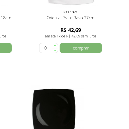
REF: 371
o 18cm
Oriental Prato Raso 27cm
R$ 42,69
uros
em até 1x de R$ 42,69 sem juros
comprar