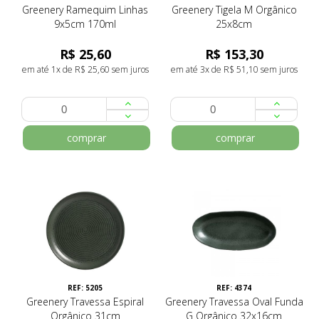
Greenery Ramequim Linhas
Greenery Tigela M Orgânico
9x5cm 170ml
25x8cm
R$ 25,60
R$ 153,30
em até 1x de R$ 25,60 sem juros
em até 3x de R$ 51,10 sem juros
comprar
comprar
REF: 5205
REF: 4374
Greenery Travessa Espiral
Greenery Travessa Oval Funda
Orgânico 31cm
G Orgânico 32x16cm