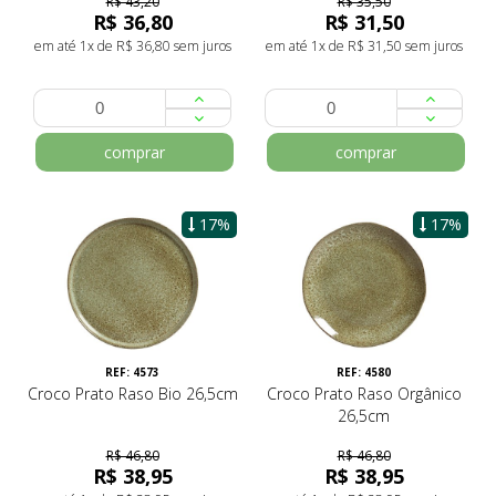
R$ 43,20
R$ 35,50
R$ 36,80
R$ 31,50
em até 1x de R$ 36,80 sem juros
em até 1x de R$ 31,50 sem juros
comprar
comprar
17%
17%
REF: 4573
REF: 4580
Croco Prato Raso Bio 26,5cm
Croco Prato Raso Orgânico
26,5cm
R$ 46,80
R$ 46,80
R$ 38,95
R$ 38,95