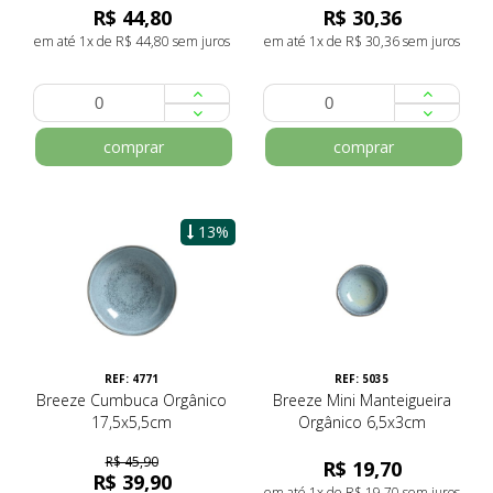
R$ 44,80
R$ 30,36
em até 1x de R$ 44,80 sem juros
em até 1x de R$ 30,36 sem juros
comprar
comprar
13%
REF: 4771
REF: 5035
Breeze Cumbuca Orgânico
Breeze Mini Manteigueira
17,5x5,5cm
Orgânico 6,5x3cm
R$ 45,90
R$ 19,70
R$ 39,90
em até 1x de R$ 19,70 sem juros