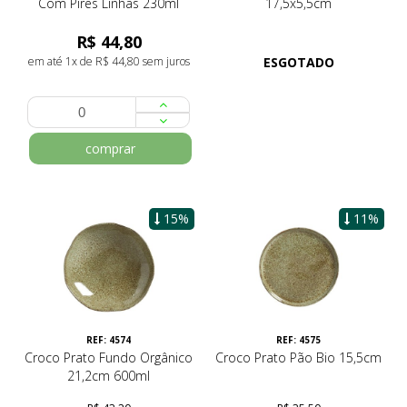
Com Pires Linhas 230ml
17,5x5,5cm
R$ 44,80
em até 1x de R$ 44,80 sem juros
ESGOTADO
comprar
15%
11%
REF: 4574
REF: 4575
Croco Prato Fundo Orgânico
Croco Prato Pão Bio 15,5cm
21,2cm 600ml