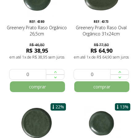
REF: 4380
REF: 4373
Greenery Prato Raso Orgânico
Greenery Prato Raso Oval
26,5cm
Orgânico 31x24cm
R$ 46,80
R$ 77,80
R$ 38,95
R$ 64,90
em até 1x de R$ 38,95 sem juros
em até 1x de R$ 64,90 sem juros
comprar
comprar
22%
13%