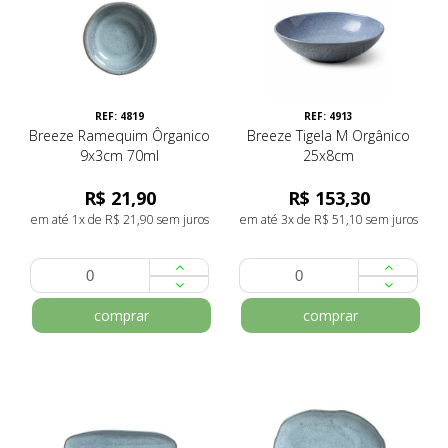
REF: 4819
REF: 4913
Breeze Ramequim Ôrganico
Breeze Tigela M Orgânico
9x3cm 70ml
25x8cm
R$ 21,90
R$ 153,30
em até 1x de R$ 21,90 sem juros
em até 3x de R$ 51,10 sem juros
comprar
comprar