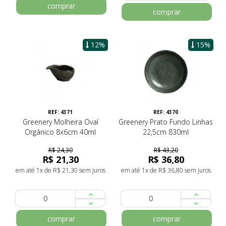
comprar
comprar
12%
15%
REF: 4371
REF: 4370
Greenery Molheira Oval
Greenery Prato Fundo Linhas
Orgânico 8x6cm 40ml
22,5cm 830ml
R$ 24,30
R$ 43,20
R$ 21,30
R$ 36,80
em até 1x de R$ 21,30 sem juros
em até 1x de R$ 36,80 sem juros
comprar
comprar