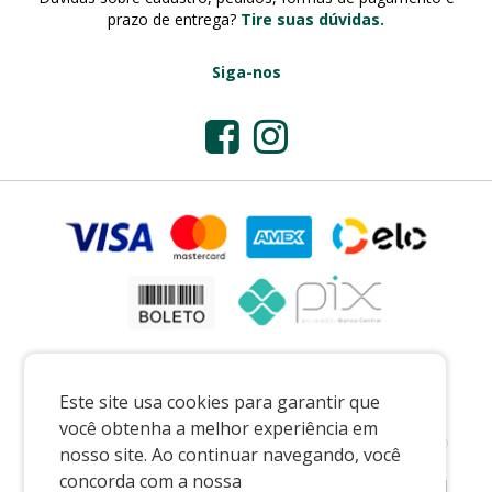
prazo de entrega?
Tire suas dúvidas.
Siga-nos
Este site usa cookies para garantir que
você obtenha a melhor experiência em
Preços e condições exclusivos para o casadaporcelana.com.br e para o
nosso site. Ao continuar navegando, você
televendas, podendo sofrer alterações sem prévia notiﬁcação.
concorda com a nossa
CASA DA PORCELANA COMERCIO LTDA
|
07.541.491/0002-08
|