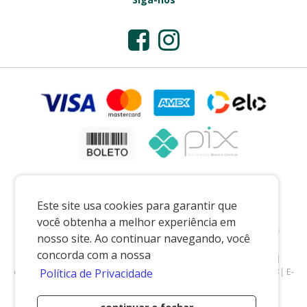
Este site usa cookies para garantir que
você obtenha a melhor experiência em
Preços e condições exclusivos para o casadaporcelana.com.br e para o
nosso site. Ao continuar navegando, você
televendas, podendo sofrer alterações sem prévia notiﬁcação.
concorda com a nossa
CASA DA PORCELANA COMERCIO LTDA
|
07.541.491/0002-08
|
casadaporcelana.com.br
|
Pedreira/SP
| Telefone: 19 99299-5668| E-
Política de Privacidade
mail: vendas@casadaporcelana.com.br