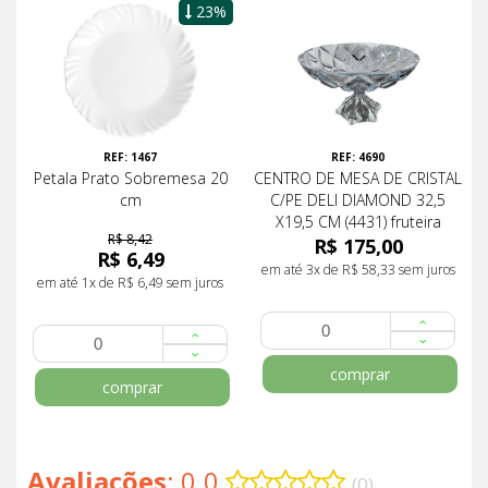
23%
REF: 1467
REF: 4690
Petala Prato Sobremesa 20
CENTRO DE MESA DE CRISTAL
cm
C/PE DELI DIAMOND 32,5
X19,5 CM (4431) fruteira
R$ 8,42
R$ 175,00
R$ 6,49
em até 3x de R$ 58,33 sem juros
em até 1x de R$ 6,49 sem juros
comprar
comprar
Avaliações
: 0.0
(0)