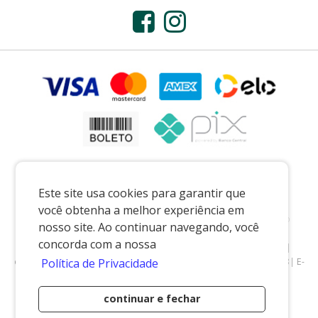
Este site usa cookies para garantir que
você obtenha a melhor experiência em
Preços e condições exclusivos para o casadaporcelana.com.br e para o
nosso site. Ao continuar navegando, você
televendas, podendo sofrer alterações sem prévia notiﬁcação.
concorda com a nossa
CASA DA PORCELANA COMERCIO LTDA
|
07.541.491/0002-08
|
casadaporcelana.com.br
|
Pedreira/SP
| Telefone: 19 99299-5668| E-
Política de Privacidade
mail: vendas@casadaporcelana.com.br
continuar e fechar
Desenvolvido por