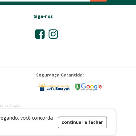
Siga-nos
Segurança Garantida:
a notiﬁcação.
E-mail: vendas@casadaporcelana.com.br
avegando, você concorda
continuar e fechar