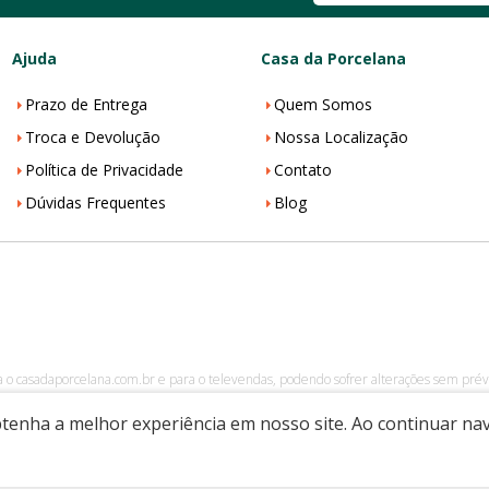
Ajuda
Casa da Porcelana
Prazo de Entrega
Quem Somos
Troca e Devolução
Nossa Localização
Política de Privacidade
Contato
Dúvidas Frequentes
Blog
a o casadaporcelana.com.br e para o televendas, podendo sofrer alterações sem prévi
002-08
|
casadaporcelana.com.br
|
Pedreira/SP
| Telefone: 19 99299-5668| 
obtenha a melhor experiência em nosso site. Ao continuar n
Desenvolvido por