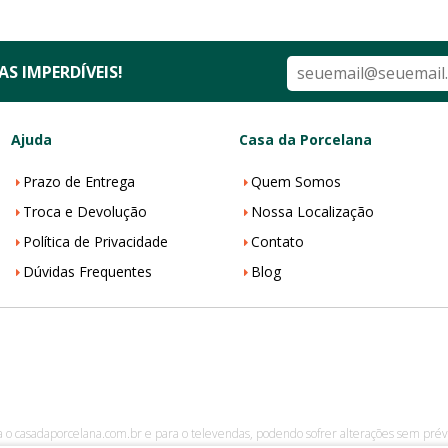
S IMPERDÍVEIS!
Ajuda
Casa da Porcelana
Prazo de Entrega
Quem Somos
Troca e Devolução
Nossa Localização
Política de Privacidade
Contato
Dúvidas Frequentes
Blog
a o casadaporcelana.com.br e para o televendas, podendo sofrer alterações sem prévi