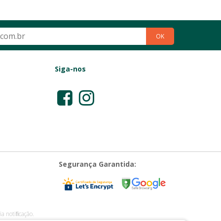
OK
Siga-nos
Segurança Garantida:
a notiﬁcação.