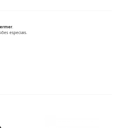
Germer
.
iões especiais.