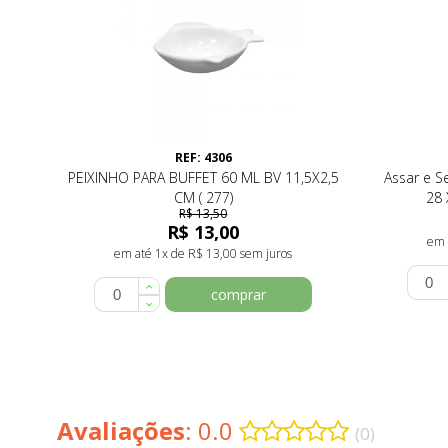
REF: 4306
PEIXINHO PARA BUFFET 60 ML BV 11,5X2,5
Assar e S
CM ( 277)
28 
R$ 13,50
R$ 13,00
em 
em até 1x de R$ 13,00 sem juros
comprar
Avaliações
: 0.0
(0)